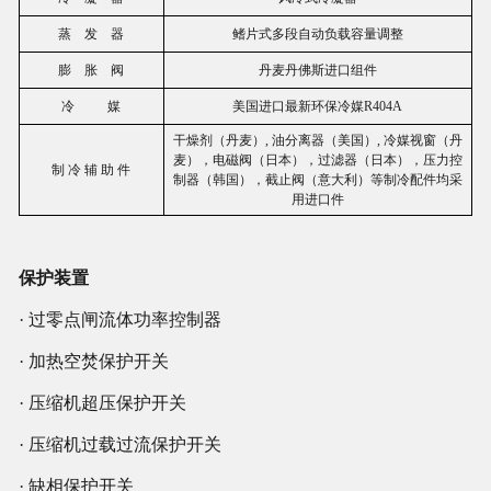
蒸 发 器
鳍片式多段自动负载容量调整
膨 胀 阀
丹麦丹佛斯进口组件
冷 媒
美国进口最新环保冷媒R404A
干燥剂（丹麦）, 油分离器（美国）, 冷媒视窗（丹
麦），电磁阀（日本），过滤器（日本），压力控
制 冷 辅 助 件
制器（韩国），截止阀（意大利）等制冷配件均采
用进口件
保护装置
· 过零点闸流体功率控制器
· 加热空焚保护开关
· 压缩机超压保护开关
· 压缩机过载过流保护开关
· 缺相保护开关