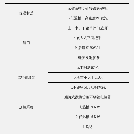
a.高温槽：硅酸铝保温棉.
保温材质
b.低温槽：高密度PU发泡.
上、中、下箱单片门,左开.
a.嵌入式平面把手.
箱门
b.后钮:SUS#304.
c.硅胶发泡胶条.
a.中间测试室.
试料置放架
b.承重不大于5KG.
c.不锈钢SUS#304内箱.
鳍片式散热管形不锈钢电热器.
加热系统
1.高温槽 9 KW.
2.低温槽 6 KW.
1.马达.