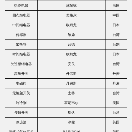
热继电器
施耐德
法国
固态继电器
美格尔
中国
中间继电器
欧姆龙
日本
传感器
敏扬
台湾
加热管
台德
台制
时间继电器
欧姆龙
日本
欠逆相继电器
安良
台湾
高压开关
丹弗斯
丹麦
电磁阀
丹弗斯
丹麦
无熔丝开关
士林
台湾
制冷剂
霍尼韦尔
美国
按钮开关
瑞达
台湾
冷冻油
冰熊
英国
液涨式气体开关
RAINBOW
韩国