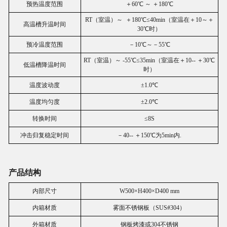
预热温度范围
＋60℃ ～ ＋180℃
RT（室温）～ ＋180℃≤40min（室温在＋10～＋
高温槽升温时间
30℃时）
预冷温度范围
－10℃～－55℃
RT（室温）～ -55℃≤35min（室温在＋10-- ＋30℃
低温槽降温时间
时）
温度波动度
±1.0℃
温度均匀度
±2.0℃
转换时间
≤8S
冲击归复稳定时间
－40-- ＋150℃为5min内.
产品结构
内部尺寸
W500×H400×D400 mm
内箱材质
雾面不锈钢板（SUS#304）
外箱材质
钢板烤漆或304不锈钢