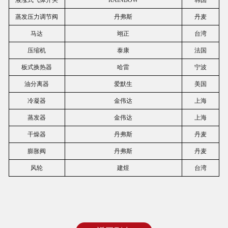
蒸发压力调节阀
丹弗斯
丹麦
马达
翊正
台湾
压缩机
泰康
法国
板式换热器
哈雷
宁波
油分离器
爱默生
美国
冷凝器
金伟达
上海
蒸发器
金伟达
上海
干燥器
丹弗斯
丹麦
膨胀阀
丹弗斯
丹麦
风轮
建煜
台湾