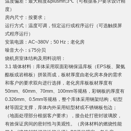
温度偏差：最大精度&plusmn;3℃（可根据客户要求设计精
度）
房内尺寸：按要求；
运行方式：温度可调，恒定运行或程序运行（可选触摸屏
式程序运行）
安装电源：AC~380V；50 Hz；老化房
噪音大小：≦75分贝
烧机房室体结构及用料说明：
3.1 墙体材料：库体采用双面彩钢保温库板（EPS板、聚氨
酯板或岩棉板）拼装而成，板材厚度由老化房本身的需求
和客户的要求双向进行选择，老化房库板板材厚度有
50mm、60mm、70mm、100mm等规格，彩钢板的厚度有
0.326mm、0.5mm等规格，整个库体采用钢架结构，铝型
材等固定支撑，库体内外采用铝型材或不锈钢板包边；
（地面处理部分根据客户要求），接合处打密封玻璃胶，
有效保证房间的密封性与美观性。（房体材料的燃烧性能