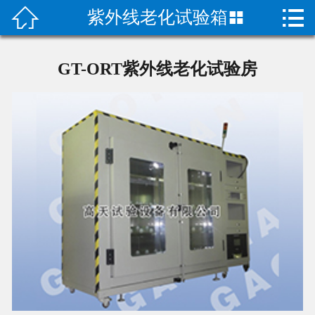


紫外线老化试验箱

首页

产品中心
GT-ORT紫外线老化试验房
关于我们
成功案例
荣誉资质
技术指导
新闻动态
联系我们
二次元