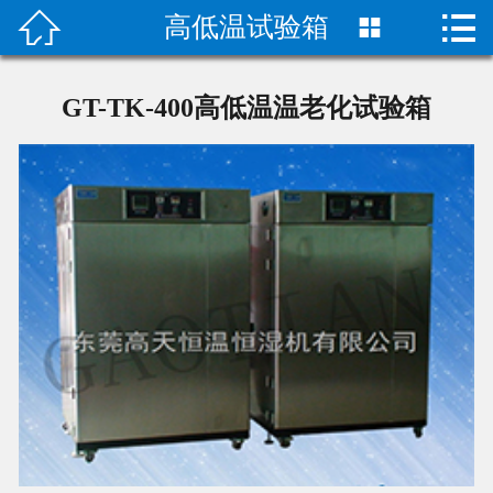


高低温试验箱

首页

产品中心
GT-TK-400高低温温老化试验箱
关于我们
成功案例
荣誉资质
技术指导
新闻动态
联系我们
二次元