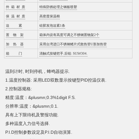
外 箱 材 质
特殊防锈处理之钢板喷塑
保 温 材 质
高密度保温棉
迫 紧
硅胶发泡迫紧1条
置 物 架
箱体内设有高度可调之不锈钢置物架2个
加 热 器
采用台湾进口不锈钢鳍片式散热管U形加热管
箱 门
清触式按键把手.
后钮: SUS#304.
温到计时, 时到停机，蜂鸣器提示.
1.温度控制器: 采用LED双数显示按键型PID控温仪表.
2.控制器规格:
精度:温度：&plusmn;0.3%1digit F.S.
分辨率:温度：&plusmn;0.1.
具有上下限待机及警报功能.
多种温度入力信号选择.
P.I.D控制参数设定及P.I.D自动演算.