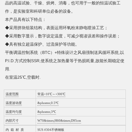
品的高温试验、干燥、烘烤、消毒，也可用于一般的恒温试验工
作，是实验室和科研单位必备的设备。
本产品具有以下特点：
◆采用拼块组装结构，表面运用环氧粉末静电喷涂工艺；
◆采用数字显示，数字设定温度，可减少视读误差和操作误差；
◆具有独立超温保护、过流保护等功能。
平衡调温控制系统（BTC）+特殊设计之风扇强制送风循环系统,以
P.I.D.方式控制SSR,使系统之加热量等于热损耗量,故能长期稳定使
用.
在室温25℃,空载时.
温度范围
常温+10℃～+300℃
温度波动度
&plusmn;0.5℃
温度均匀度
&plusmn;3℃
内部尺寸
W70&times;H60&times;D95cm
内 箱 材 质
SUS #304不锈钢板