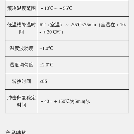
预冷温度范围
－10℃～－55℃
低
温
槽降
温时
RT（室
温
）
～ -55℃
≤
35min（室
温
在＋
10-
间
- ＋30℃
时
）
温
度波
动
度
±1.0℃
温
度均
匀
度
±2.0℃
转换时间
≤
8
S
冲
击归复
稳定
－40-- ＋150℃
为
5min内.
时间
产品结构