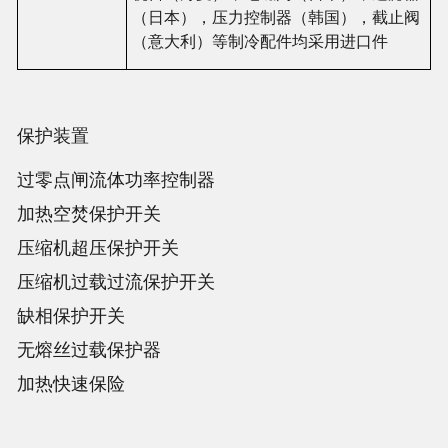
（日本），
压
力控制器（
韩国
），截止
阀
（意大利）等制冷配件均采用
进
口件
保护装置
过
零点
闸
流体功率控制器
加
热
空焚保
护开关
压缩
机超
压
保
护开关
压缩
机
过载过
流保
护开关
缺相保
护开关
无熔
丝过载
保
护
器
加
热
快速保
险