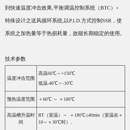
到快速温度冲击效果,平衡调温控制系统（BTC）+
特殊设计之送风循环系统,以P.I.D.方式控制SSR，使
系统之加热量等于热损耗量，故能长期稳定的使用。
技术参数
高温60℃～+150℃
温度冲击范围
低温-40℃～-10℃
预热温度范围
＋60℃ ～ ＋180℃
高
温
槽升
温时
RT（室
温
）
～ ＋180℃
≤
40min（室
温
在＋
间
10～＋30℃
时
）
.