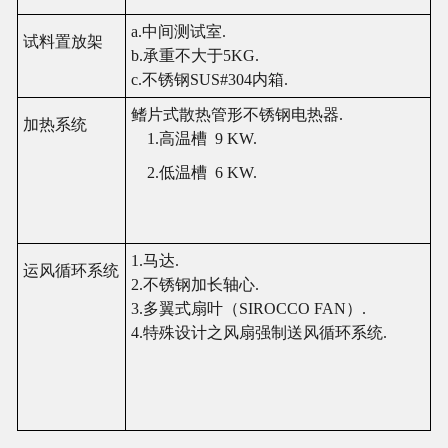
a.中
间测试
室
.
试
料置放架
b.承重不大于5KG.
c.不
锈钢
SUS#304
内
箱
.
鳍
片式散
热
管形不
锈钢电热
器
.
加
热
系
统
1.高
温
槽
9
KW.
2.低
温
槽
6 KW.
1.
马达
.
运风
循
环
系
统
2.不
锈钢
加
长轴
心
.
3.多翼式扇叶（SIROCCO FAN）.
4.特殊
设计
之
风
扇强制送
风
循
环
系
统
.