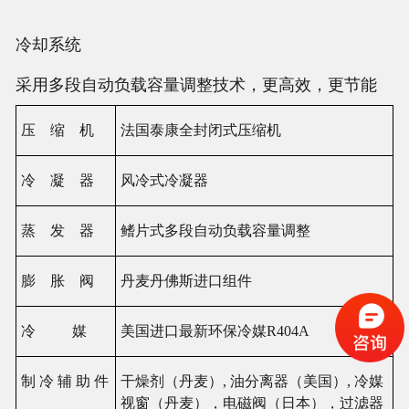
冷却系统
采用多段自
动负载
容量
调
整技
术
，更高效，更
节
能
压
缩
机
法国泰康全封闭式
压缩
机
冷 凝 器
风
冷式冷凝器
蒸
发
器
鳍
片式多段自
动负载
容量
调
整
膨
胀
阀
丹
麦
丹佛斯
进
口
组
件
冷 媒
美
国进
口最新
环
保冷媒
R404A
制 冷
辅
助 件
干燥
剂
（丹
麦
）
, 油分离器（美
国
）
, 冷媒
视
窗（丹
麦
），
电
磁
阀
（日本），
过滤
器