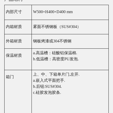
内
部尺寸
W
50
0×H
4
00×D
4
0
0
mm
内
箱材
质
雾面
不
锈钢
板（
SUS#304）
外箱材
质
钢板烤漆或
304不锈钢
a.高
温
槽：硅酸
铝
保
温
棉
.
保
温
材
质
b.低
温
槽：高密度
PU
发
泡
.
上、中、下箱
单
片
门
,左
开
.
箱
门
a.嵌入式平面把手.
b.后
钮
:SUS#304.
c.硅
胶发
泡
胶条
.