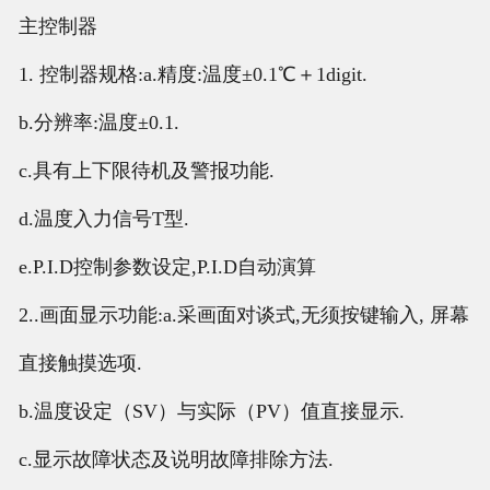
主控制器
1. 控制器
规
格
:a.精度:
温
度±
0.1℃＋1digit.
b.分辨率:
温
度±
0.1.
c.具有上下限待机及警
报
功能
.
d.
温
度入力信
号
T型.
e.P.I.D控制
参数设
定
,P.I.D自
动
演算
2..
画
面
显
示功能
:a.采
画
面
对谈
式
,无
须
按
键输
入
,
屏
幕
直接
触
摸
选项
.
b.温度设定（SV）与实际（PV）值直接显示.
c.显示故障状态及说明故障排除方法.