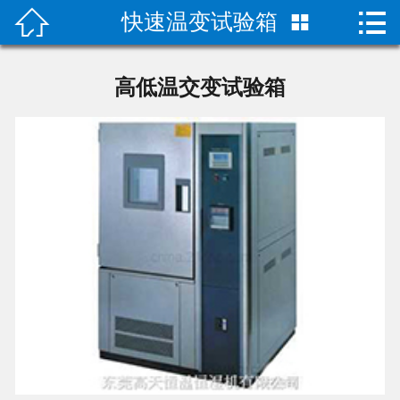


快速温变试验箱

首页

产品中心
高低温交变试验箱
关于我们
成功案例
荣誉资质
技术指导
新闻动态
联系我们
二次元