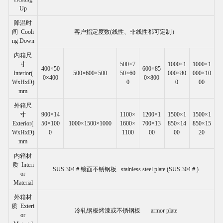
Up
降温时
间 Cooli
客户指定度数(线性、非线性都可定制）
ng Down
内箱尺
寸
500×7
1000×1
1000×1
400×50
600×85
Interior(
500×600×500
50×60
000×80
000×10
0×400
0×800
WxHxD)
0
0
00
mm
外箱尺
寸
900×14
1100×
1200×1
1500×1
1500×1
Exterior(
50×100
1000×1500×1000
1600×
700×13
850×14
850×15
WxHxD)
0
1100
00
00
20
mm
内箱材
质 Interi
SUS 304＃镜面不锈钢板 stainless steel plate (SUS 304＃)
or
Material
外箱材
质 Exteri
冷轧钢板烤漆或不锈钢板 armor plate
or