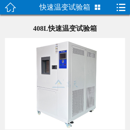


快速温变试验箱

首页

产品中心
408L快速温变试验箱
关于我们
成功案例
荣誉资质
技术指导
新闻动态
联系我们
二次元