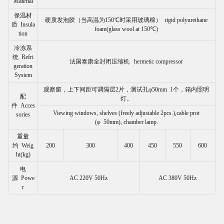
Material
保温材
硬质发泡胶（当高温为150℃时采用玻璃棉） rigid polyurethane
质 Insula
foam(glass wool at 150℃)
tion
冷冻系
统 Refri
法国泰康全封闭压缩机 hermetic compressor
geration
System
观察窗，上下间距可调隔层2片，测试孔φ50mm 1个，箱内照明
配
灯。
件 Acces
Viewing windows, shelves (freely adjustable 2pcs.),cable prot
sories
(φ 50mm), chamber lamp.
重量
约 Weig
200
300
400
450
550
600
ht(kg)
电
源 Powe
AC 220V 50Hz
AC 380V 50Hz
r