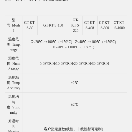
型
GT-
GT-KT-
GT-KT-
GT-KT-
GT-KT-
号 Mode
GT-KT-S-150
KT-S-
S-80
S-408
S-800
S-1000
l
225
温度范
G:-20℃∽+100℃（+150℃） Z:-40℃∽+100℃（+150℃）
围 Temp.
D:-70℃∽+100℃（+150℃）
range
湿度范
围 Humi
5-98%R.H/10-98%R.H/20-98%R.H/30-98%R.H
d.range
温度精
度 Temp.
±2℃
Accuracy
温度均
匀
±2℃
度 Vnifo
rmity
升温时
间
客户指定度数(线性、非线性都可定制）
Heating